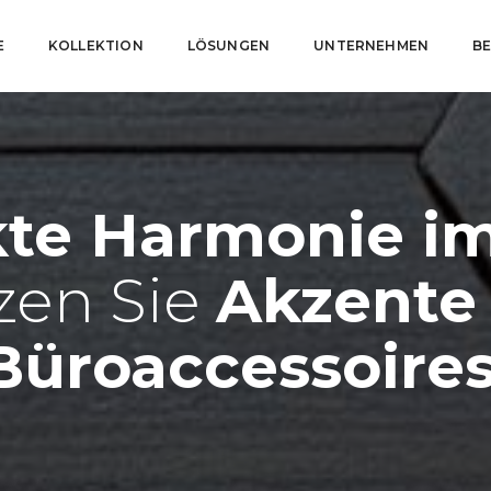
E
KOLLEKTION
LÖSUNGEN
UNTERNEHMEN
B
kte Harmonie im
zen Sie
Akzente
Büroaccessoires