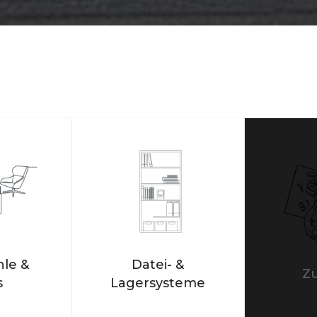
le &
Datei- &
Z
s
Lagersysteme