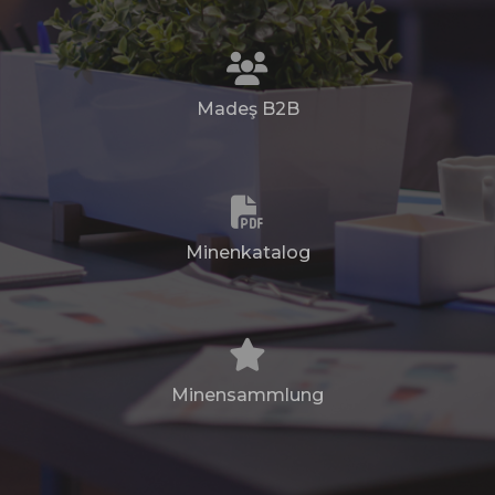
Madeş B2B
Minenkatalog
Minensammlung