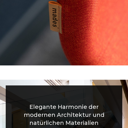
Funktionelle Lösungen für
Innovative Lösungen für
Elegante Harmonie der
modernen Architektur und
moderne und funktionale
moderne Ämter
natürlichen Materialien
Bereiche