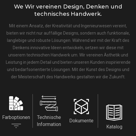
We Wir vereinen Design, Denken und
technisches Handwerk.
Mit einem Ansatz, der Kreativität und Ingenieurwesen vereint,
bieten wir nicht nur auffällige Designs, sondern auch funktionale,
langlebige und robuste Lösungen. Während wir mit der Kraft des
Denkens innovative Ideen entwickeln, setzen wir diese mit
unserem technischen Handwerk um. Wir vereinen Ästhetik und
Leistung in jedem Detail und bieten unseren Kunden inspirierende
und bedarfsorientierte Lösungen. Mit der Kunst des Designs und
der Meisterschaft des Handwerks gestalten wir die Zukunft.
Farboptionen
Technische
Dokumente
Information
Katalog